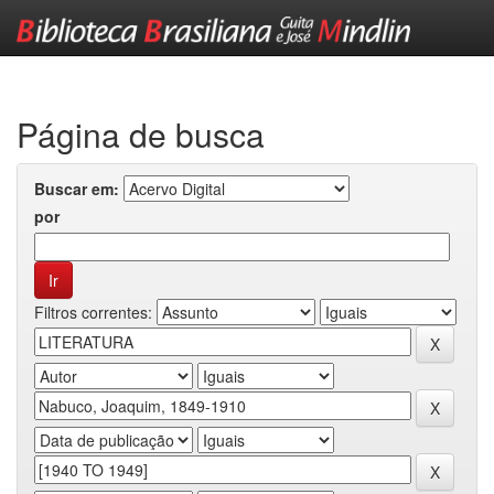
Skip
navigation
Página de busca
Buscar em:
por
Filtros correntes: