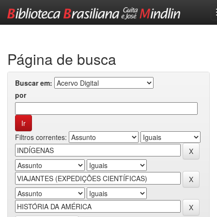
Skip
navigation
Página de busca
Buscar em:
por
Filtros correntes: