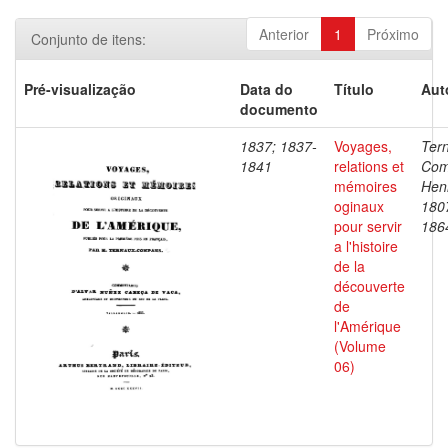
Anterior
1
Próximo
Conjunto de itens:
Pré-visualização
Data do
Título
Aut
documento
1837; 1837-
Voyages,
Ter
1841
relations et
Com
mémoires
Henr
oginaux
180
pour servir
186
a l'histoire
de la
découverte
de
l'Amérique
(Volume
06)