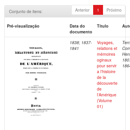
Anterior
1
Próximo
Conjunto de itens:
Pré-visualização
Data do
Título
Aut
documento
1838; 1837-
Voyages,
Ter
1841
relations et
Com
mémoires
Henr
oginaux
180
pour servir
186
a l'histoire
de la
découverte
de
l'Amérique
(Volume
01)