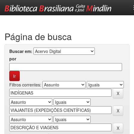
Skip
navigation
Página de busca
Buscar em:
por
Filtros correntes: