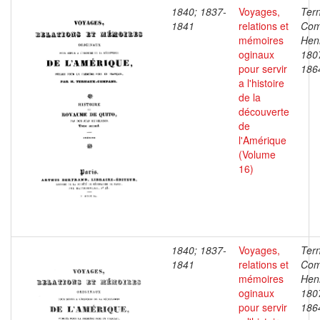
1840; 1837-
Voyages,
Ter
1841
relations et
Com
mémoires
Henr
oginaux
180
pour servir
186
a l'histoire
de la
découverte
de
l'Amérique
(Volume
16)
1840; 1837-
Voyages,
Ter
1841
relations et
Com
mémoires
Henr
oginaux
180
pour servir
186