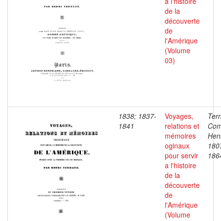
a l'histoire
de la
découverte
de
l'Amérique
(Volume
03)
1838; 1837-
Voyages,
Ter
1841
relations et
Com
mémoires
Henr
oginaux
180
pour servir
186
a l'histoire
de la
découverte
de
l'Amérique
(Volume