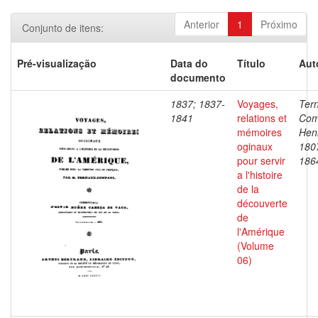
Anterior
1
Próximo
Conjunto de itens:
Pré-visualização
Data do
Título
Aut
documento
1837; 1837-
Voyages,
Ter
1841
relations et
Com
mémoires
Henr
oginaux
180
pour servir
186
a l'histoire
de la
découverte
de
l'Amérique
(Volume
06)