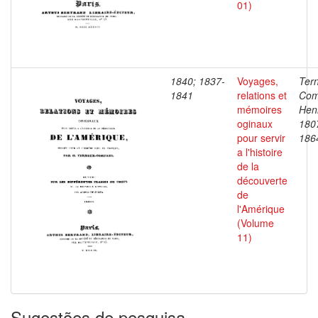
01)
1840; 1837-
Voyages,
Ter
1841
relations et
Com
mémoires
Henr
oginaux
180
pour servir
186
a l'histoire
de la
découverte
de
l'Amérique
(Volume
11)
Sugestões de pesquisa