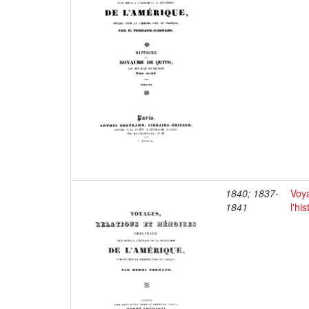
1840; 1837-
Voya
1841
l'hi