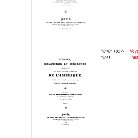
1840; 1837-
Voya
1841
l'hi