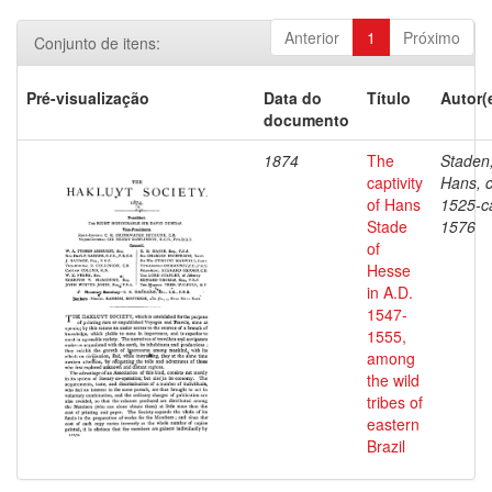
Anterior
1
Próximo
Conjunto de itens:
Pré-visualização
Data do
Título
Autor(
documento
1874
The
Staden
captivity
Hans, c
of Hans
1525-c
Stade
1576
of
Hesse
in A.D.
1547-
1555,
among
the wild
tribes of
eastern
Brazil