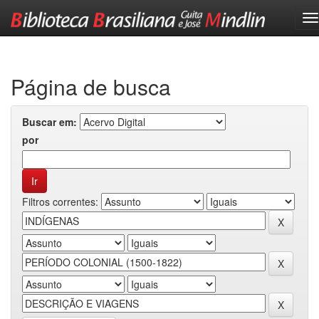
Skip
navigation
Página de busca
Buscar em:
por
Filtros correntes: