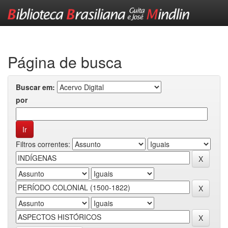
Skip
navigation
Página de busca
Buscar em:
por
Filtros correntes: