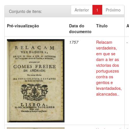
Anterior
1
Próximo
Conjunto de itens:
Pré-visualização
Data do
Título
A
documento
1757
Relacam
-
verdadeira,
em que se
dam a ler as
victorias dos
portuguezes
contra os
gentios e
levantadados,
alcancadas..