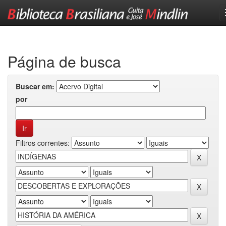
Skip
navigation
Página de busca
Buscar em:
por
Filtros correntes: