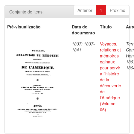
Anterior
1
Próximo
Conjunto de itens:
Pré-visualização
Data do
Título
Aut
documento
1837; 1837-
Voyages,
Ter
1841
relations et
Com
mémoires
Henr
oginaux
180
pour servir
186
a l'histoire
de la
découverte
de
l'Amérique
(Volume
06)