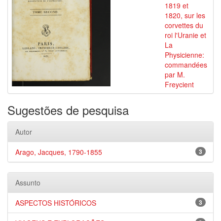
1819 et
1820, sur les
corvettes du
roi l'Uranie et
La
Physicienne:
commandées
par M.
Freycient
Sugestões de pesquisa
Autor
Arago, Jacques, 1790-1855
3
Assunto
ASPECTOS HISTÓRICOS
3