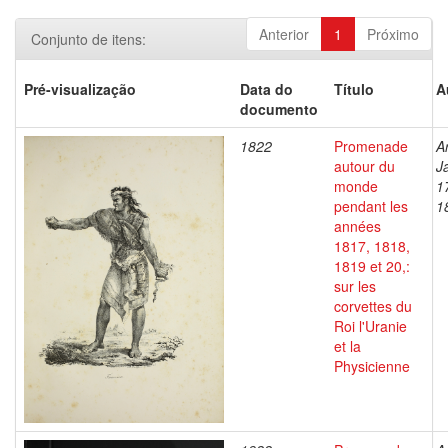
Anterior
1
Próximo
Conjunto de itens:
Pré-visualização
Data do
Título
A
documento
1822
Promenade
A
autour du
J
monde
1
pendant les
1
années
1817, 1818,
1819 et 20,:
sur les
corvettes du
Roi l'Uranie
et la
Physicienne