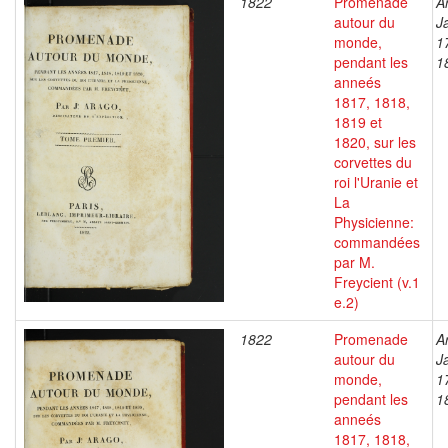
1822
Promenade
A
autour du
J
monde,
1
pendant les
1
anneés
1817, 1818,
1819 et
1820, sur les
corvettes du
roi l'Uranie et
La
Physicienne:
commandées
par M.
Freycient (v.1
e.2)
1822
Promenade
A
autour du
J
monde,
1
pendant les
1
anneés
1817, 1818,