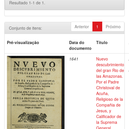
Resultado 1-1 de 1.
Anterior
1
Próximo
Conjunto de itens:
Pré-visualização
Data do
Título
documento
1641
Nuevo
descubrimiento
del gran Rio de
las Amazonas.
Por el Padre
Christoval de
Acuña,
Religioso de la
Compañia de
Jesus, y
Calificador de
la Suprema
General