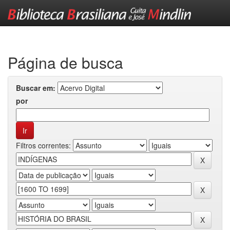
Skip
navigation
Página de busca
Buscar em:
por
Filtros correntes: