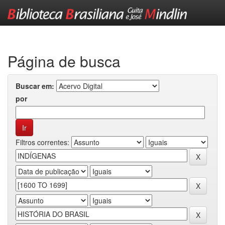
Skip
navigation
Página de busca
Buscar em:
por
Filtros correntes: