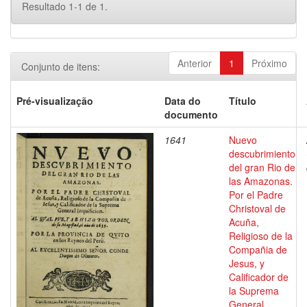
Resultado 1-1 de 1.
Anterior
1
Próximo
Conjunto de itens:
Pré-visualização
Data do
Título
documento
1641
Nuevo
descubrimiento
del gran Rio de
las Amazonas.
Por el Padre
Christoval de
Acuña,
Religioso de la
Compañia de
Jesus, y
Calificador de
la Suprema
General