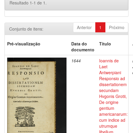
Resultado 1-1 de 1.
Anterior
1
Próximo
Conjunto de itens:
Pré-visualização
Data do
Título
documento
1644
Ioannis de
Laet
Antwerpiani
Responsio ad
dissertationem
secundam
Hvgonis Grotii,
De origine
gentium
americanarum:
cum indice ad
utrumque
libellum