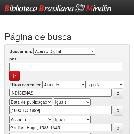
Skip
navigation
Página de busca
Buscar em:
por
Filtros correntes: