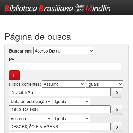
Skip
navigation
Página de busca
Buscar em:
por
Filtros correntes: