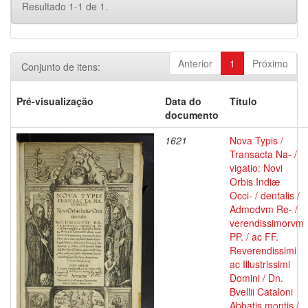
Resultado 1-1 de 1.
Anterior
1
Próximo
Conjunto de itens:
Pré-visualização
Data do
Título
documento
1621
Nova Typis /
Transacta Na- /
vigatio: Novi
Orbis Indiæ
Occi- / dentalis /
Admodvm Re- /
verendissimorvm
PP. / ac FF.
Reverendissimi
ac Illustrissimi
Domini / Dn.
Bvellii Cataloni
Abbatis montis /