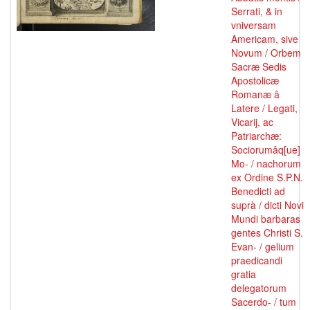
Serrati, & in
vniversam
Americam, sive
Novum / Orbem
Sacræ Sedis
Apostolicæ
Romanæ â
Latere / Legati,
Vicarij, ac
Patriarchæ:
Sociorumâq[ue]
Mo- / nachorum
ex Ordine S.P.N.
Benedicti ad
suprà / dicti Novi
Mundi barbaras
gentes Christi S.
Evan- / gelium
praedicandi
gratia
delegatorum
Sacerdo- / tum