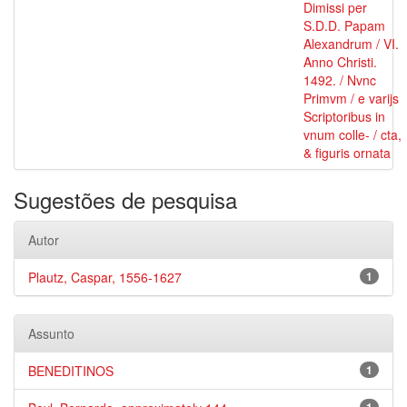
Dimissi per
S.D.D. Papam
Alexandrum / VI.
Anno Christi.
1492. / Nvnc
Primvm / e varijs
Scriptoribus in
vnum colle- / cta,
& figuris ornata
Sugestões de pesquisa
Autor
Plautz, Caspar, 1556-1627
1
Assunto
BENEDITINOS
1