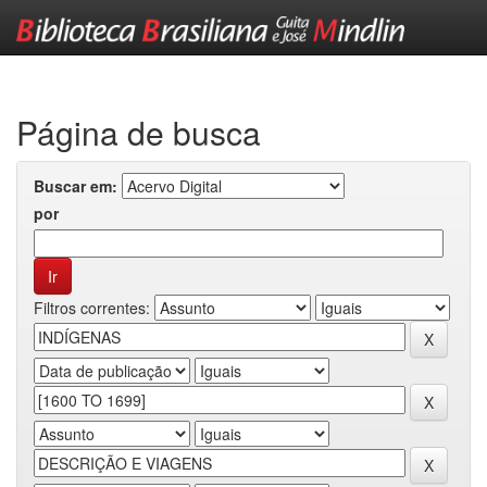
Skip
navigation
Página de busca
Buscar em:
por
Filtros correntes: