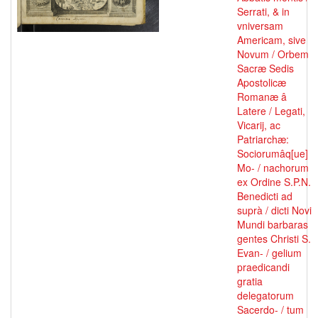
Serrati, & in
vniversam
Americam, sive
Novum / Orbem
Sacræ Sedis
Apostolicæ
Romanæ â
Latere / Legati,
Vicarij, ac
Patriarchæ:
Sociorumâq[ue]
Mo- / nachorum
ex Ordine S.P.N.
Benedicti ad
suprà / dicti Novi
Mundi barbaras
gentes Christi S.
Evan- / gelium
praedicandi
gratia
delegatorum
Sacerdo- / tum