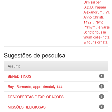
Dimissi per
S.D.D. Papam
Alexandrum / VI.
Anno Christi.
1492. / Nvnc
Primvm / e varijs
Scriptoribus in
vnum colle- / cta,
& figuris ornata
Sugestões de pesquisa
Assunto
BENEDITINOS
1
Boyl, Bernardo, approximately 144...
1
DESCOBERTAS E EXPLORAÇÕES
1
MISSÕES RELIGIOSAS
1