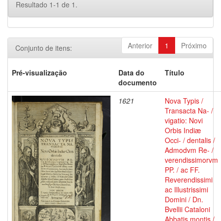
Resultado 1-1 de 1.
Anterior
1
Próximo
Conjunto de itens:
Pré-visualização
Data do
Título
documento
1621
Nova Typis /
Transacta Na- /
vigatio: Novi
Orbis Indiæ
Occi- / dentalis /
Admodvm Re- /
verendissimorvm
PP. / ac FF.
Reverendissimi
ac Illustrissimi
Domini / Dn.
Bvellii Cataloni
Abbatis montis /