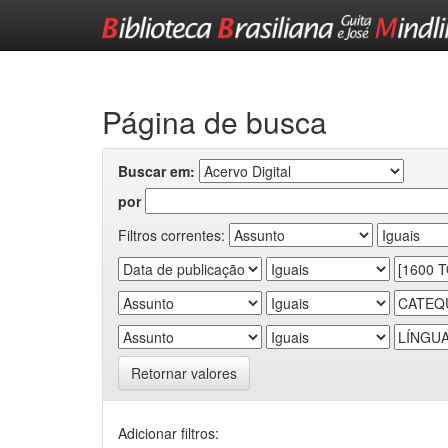
Skip
navigation
Página de busca
Buscar em:
por
Filtros correntes:
Retornar valores
Adicionar filtros: