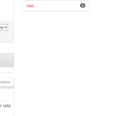
1640
1
róximo
85-1652