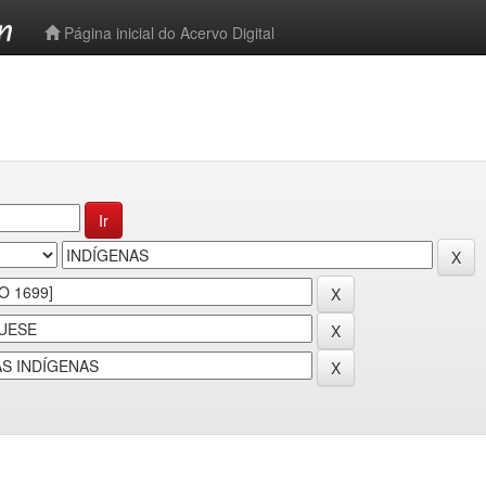
-->
Página inicial do Acervo Digital