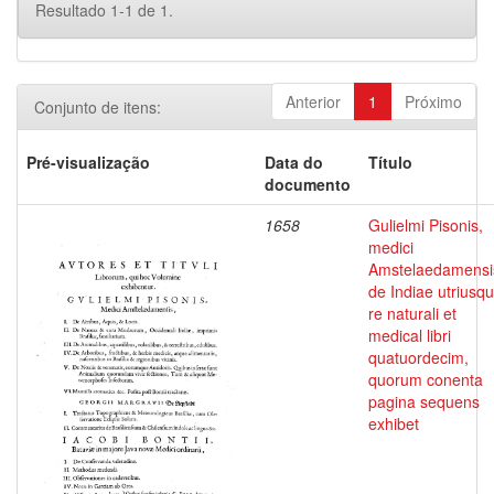
Resultado 1-1 de 1.
Anterior
1
Próximo
Conjunto de itens:
Pré-visualização
Data do
Título
documento
1658
Gulielmi Pisonis,
medici
Amstelaedamensi
de Indiae utriusq
re naturali et
medical libri
quatuordecim,
quorum conenta
pagina sequens
exhibet