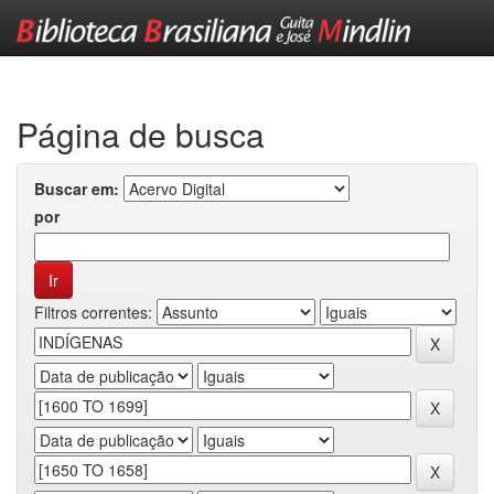
Skip
navigation
Página de busca
Buscar em:
por
Filtros correntes: