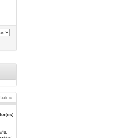
róximo
tor(es)
uña,