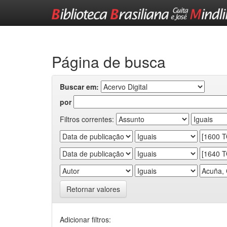
Skip
navigation
Página de busca
Buscar em:
por
Filtros correntes:
Retornar valores
Adicionar filtros: