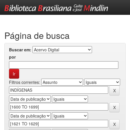
Skip
navigation
Página de busca
Buscar em:
por
Filtros correntes: