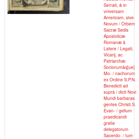
Serrati, & in
vniversam
Americam, sive
Novum / Orbem
Sacræ Sedis
Apostolicæ
Romanæ â
Latere / Legati,
Vicarij, ac
Patriarchæ:
Sociorumâq[ue]
Mo- / nachorum
ex Ordine S.P.N.
Benedicti ad
suprà / dicti Novi
Mundi barbaras
gentes Christi S.
Evan- / gelium
praedicandi
gratia
delegatorum
Sacerdo- / tum