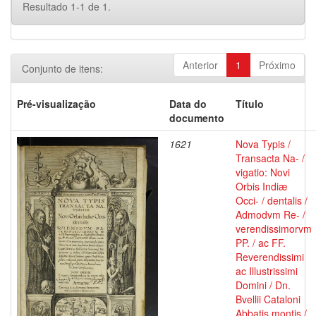
Resultado 1-1 de 1.
Anterior
1
Próximo
Conjunto de itens:
Pré-visualização
Data do
Título
documento
1621
Nova Typis /
Transacta Na- /
vigatio: Novi
Orbis Indiæ
Occi- / dentalis /
Admodvm Re- /
verendissimorvm
PP. / ac FF.
Reverendissimi
ac Illustrissimi
Domini / Dn.
Bvellii Cataloni
Abbatis montis /