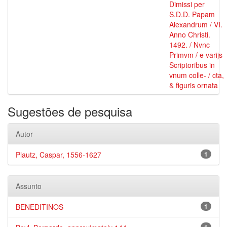
Dimissi per
S.D.D. Papam
Alexandrum / VI.
Anno Christi.
1492. / Nvnc
Primvm / e varijs
Scriptoribus in
vnum colle- / cta,
& figuris ornata
Sugestões de pesquisa
Autor
Plautz, Caspar, 1556-1627
1
Assunto
BENEDITINOS
1