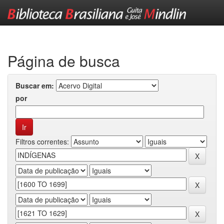
Skip
navigation
Página de busca
Buscar em:
por
Filtros correntes: