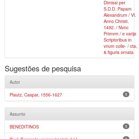
Dimissi per
S.D.D. Papam
Alexandrum / VI.
Anno Christi.
1492. / Nvnc
Primvm / e varijs
Scriptoribus in
vnum colle- / cta,
& figuris ornata
Sugestões de pesquisa
Autor
Plautz, Caspar, 1556-1627
1
Assunto
BENEDITINOS
1