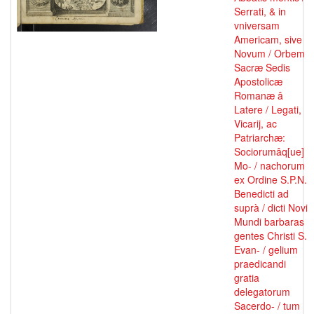
Serrati, & in
vniversam
Americam, sive
Novum / Orbem
Sacræ Sedis
Apostolicæ
Romanæ â
Latere / Legati,
Vicarij, ac
Patriarchæ:
Sociorumâq[ue]
Mo- / nachorum
ex Ordine S.P.N.
Benedicti ad
suprà / dicti Novi
Mundi barbaras
gentes Christi S.
Evan- / gelium
praedicandi
gratia
delegatorum
Sacerdo- / tum