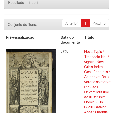
Resultado 1-1 de 1.
Anterior
1
Próximo
Conjunto de itens:
Pré-visualização
Data do
Título
documento
1621
Nova Typis /
Transacta Na- /
vigatio: Novi
Orbis Indiæ
Occi- / dentalis /
Admodvm Re- /
verendissimorvm
PP. / ac FF.
Reverendissimi
ac Illustrissimi
Domini / Dn.
Bvellii Cataloni
Abbatis montis /