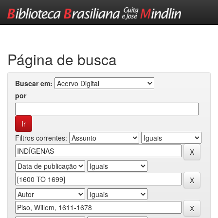
Skip
navigation
Página de busca
Buscar em:
por
Filtros correntes: