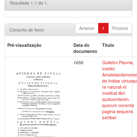
Resultado 1-1 de 1.
Anterior
1
Próximo
Conjunto de itens:
Pré-visualização
Data do
Título
documento
1658
Gulielmi Pisonis,
medici
Amstelaedamensi
de Indiae utriusq
re naturali et
medical libri
quatuordecim,
quorum conenta
pagina sequens
exhibet