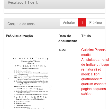
Resultado 1-1 de 1.
Anterior
1
Próximo
Conjunto de itens:
Pré-visualização
Data do
Título
documento
1658
Gulielmi Pisonis,
medici
Amstelaedamensi
de Indiae utriusq
re naturali et
medical libri
quatuordecim,
quorum conenta
pagina sequens
exhibet