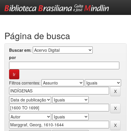
Skip
navigation
Página de busca
Buscar em:
por
Filtros correntes: