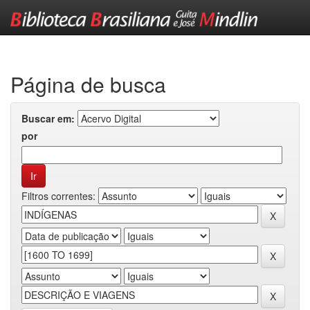
Skip
navigation
Página de busca
Buscar em:
por
Filtros correntes: