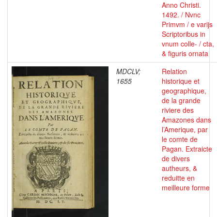
Anno Christi.
1492. / Nvnc
Primvm / e varijs
Scriptoribus in
vnum colle- / cta,
& figuris ornata
MDCLV;
Relation
1655
historique et
geographique,
de la grande
riviere des
Amazones dans
l’Amerique, par
le comte de
Pagan. Extraicte
de divers
autheurs, &
reduitte en
meilleure forme