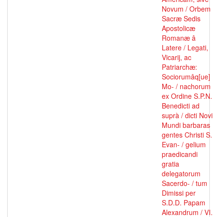
Novum / Orbem
Sacræ Sedis
Apostolicæ
Romanæ â
Latere / Legati,
Vicarij, ac
Patriarchæ:
Sociorumâq[ue]
Mo- / nachorum
ex Ordine S.P.N.
Benedicti ad
suprà / dicti Novi
Mundi barbaras
gentes Christi S.
Evan- / gelium
praedicandi
gratia
delegatorum
Sacerdo- / tum
Dimissi per
S.D.D. Papam
Alexandrum / VI.