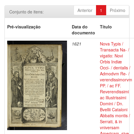
Anterior
1
Próximo
Conjunto de itens:
Pré-visualização
Data do
Título
documento
1621
Nova Typis /
Transacta Na- /
vigatio: Novi
Orbis Indiæ
Occi- / dentalis /
Admodvm Re- /
verendissimorvm
PP. / ac FF.
Reverendissimi
ac Illustrissimi
Domini / Dn.
Bvellii Cataloni
Abbatis montis /
Serrati, & in
vniversam
Americam, sive