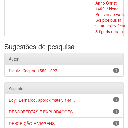
Anno Christi.
1492. / Nvnc
Primvm / e varijs
Scriptoribus in
vnum colle- / cta,
& figuris ornata
Sugestões de pesquisa
Autor
Plautz, Caspar, 1556-1627
1
Assunto
Boyl, Bernardo, approximately 144...
1
DESCOBERTAS E EXPLORAÇÕES
1
DESCRIÇÃO E VIAGENS
1