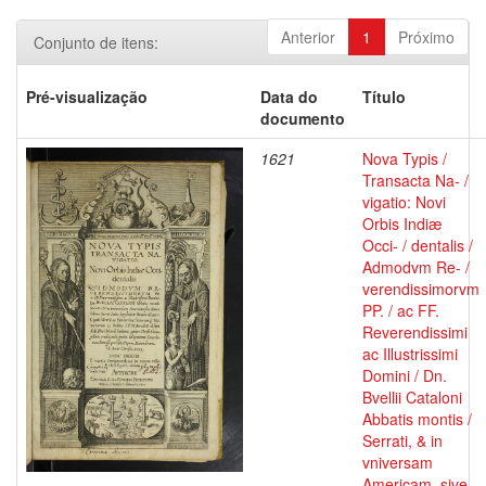
Anterior
1
Próximo
Conjunto de itens:
Pré-visualização
Data do
Título
documento
1621
Nova Typis /
Transacta Na- /
vigatio: Novi
Orbis Indiæ
Occi- / dentalis /
Admodvm Re- /
verendissimorvm
PP. / ac FF.
Reverendissimi
ac Illustrissimi
Domini / Dn.
Bvellii Cataloni
Abbatis montis /
Serrati, & in
vniversam
Americam, sive