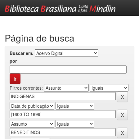
Skip
navigation
Página de busca
Buscar em:
por
Filtros correntes: