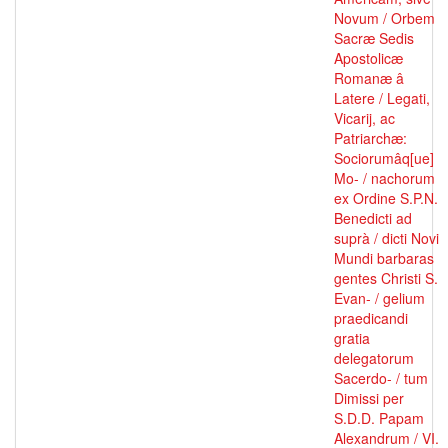
Novum / Orbem
Sacræ Sedis
Apostolicæ
Romanæ â
Latere / Legati,
Vicarij, ac
Patriarchæ:
Sociorumâq[ue]
Mo- / nachorum
ex Ordine S.P.N.
Benedicti ad
suprà / dicti Novi
Mundi barbaras
gentes Christi S.
Evan- / gelium
praedicandi
gratia
delegatorum
Sacerdo- / tum
Dimissi per
S.D.D. Papam
Alexandrum / VI.