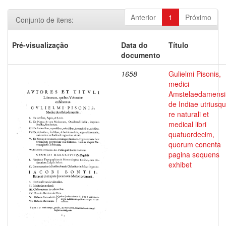
Anterior
1
Próximo
Conjunto de itens:
Pré-visualização
Data do
Título
documento
1658
Gulielmi Pisonis,
medici
Amstelaedamensi
de Indiae utriusq
re naturali et
medical libri
quatuordecim,
quorum conenta
pagina sequens
exhibet