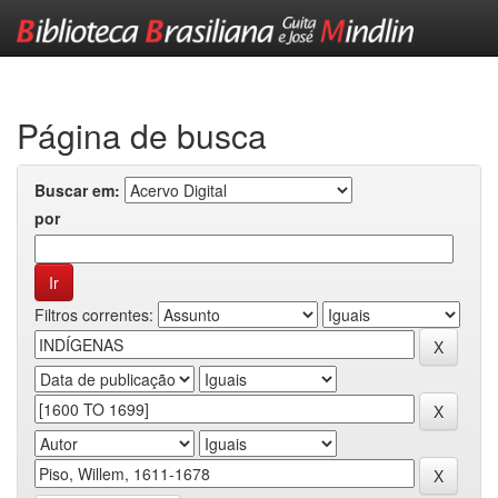
Skip
navigation
Página de busca
Buscar em:
por
Filtros correntes: