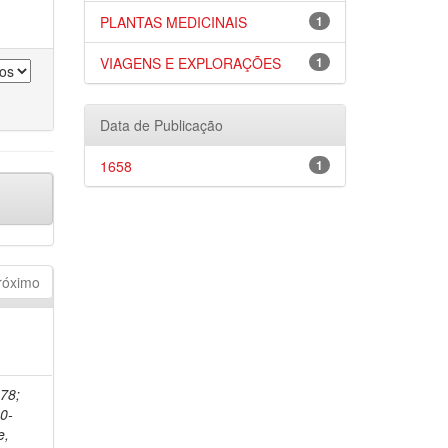
PLANTAS MEDICINAIS
1
VIAGENS E EXPLORAÇÕES
1
Data de Publicação
1658
1
róximo
678;
0-
e,