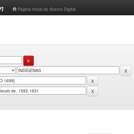
-->
Página inicial do Acervo Digital