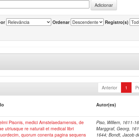
por
Ordenar
Registro(s)
Anterior
1
P
lo
Autor(es)
elmi Pisonis, medici Amstelaedamensis, de
Piso, Willem, 1611-1
ae utriusque re naturali et medical libri
Marggraf, Georg, 161
tuordecim, quorum conenta pagina sequens
1644; Bondt, Jacob d