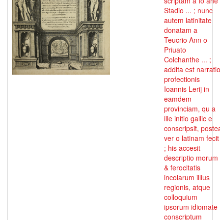
scriptam a Io ane
Stadio ... ; nunc
autem latinitate
donatam a
Teucrio Ann o
Priuato
Colchanthe ... ;
addita est narrati
profectionis
Ioannis Lerij in
eamdem
provinciam, qu a
ille initio gallic e
conscripsit, poste
ver o latinam fecit
; his accesit
descriptio morum
& ferocitatis
incolarum illius
regionis, atque
colloquium
ipsorum idiomate
conscriptum