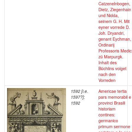
Catzenelnbogen,
Dietz, Ziegenhain
und Nidda,
seinem G. H. Mit
eyner vorrede D.
Joh. Dryandri,
genant Eychman,
Ordinarij
Professoris Medic
zü Marpurgk.
Inhalt des
Büchlins volget
nach den
Vorreden
1592 [i.e.
Americae tertia
1597?];
pars memorabil e
1592
provinci Brasili
historiam
contines:
germanico
primum sermone