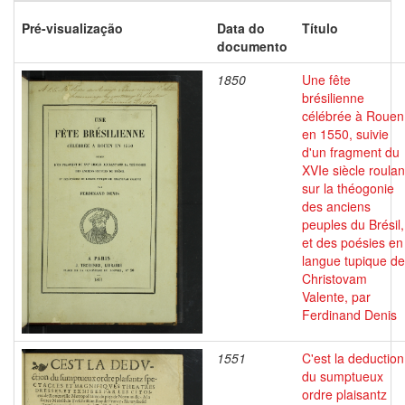
Pré-visualização
Data do
Título
documento
1850
Une fête
brésilienne
célébrée à Rouen
en 1550, suivie
d'un fragment du
XVIe siècle roulan
sur la théogonie
des anciens
peuples du Brésil,
et des poésies en
langue tupique de
Christovam
Valente, par
Ferdinand Denis
1551
C'est la deduction
du sumptueux
ordre plaisantz