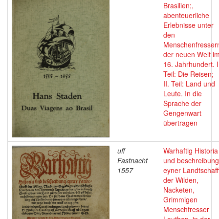
Brasilien;,
abenteuerliche
Erlebnisse unter
den
Menschenfresser
der neuen Welt i
16. Jahrhundert. I
Teil: Die Reisen;
II. Teil: Land und
Leute. In die
Sprache der
Gengenwart
übertragen
uff
Warhaftig Historia
Fastnacht
und beschreibung
1557
eyner Landtschaff
der Wilden,
Nacketen,
Grimmigen
Menschfresser