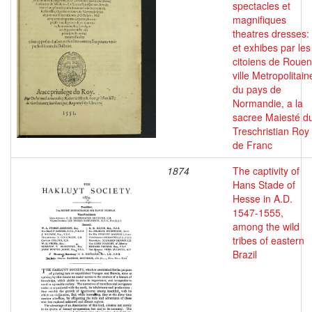
spectacles et
magnifiques
theatres dresses:
et exhibes par les
citoiens de Rouen
ville Metropolitain
du pays de
Normandie, a la
sacree Maiesté d
Treschristian Roy
de Franc
1874
The captivity of
Hans Stade of
Hesse in A.D.
1547-1555,
among the wild
tribes of eastern
Brazil