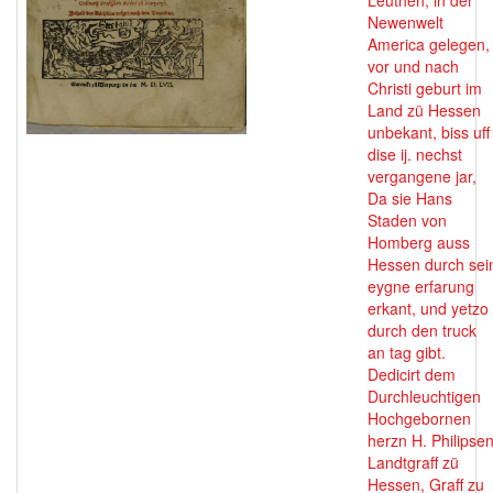
Leuthen, in der
Newenwelt
America gelegen,
vor und nach
Christi geburt im
Land zü Hessen
unbekant, biss uff
dise ij. nechst
vergangene jar,
Da sie Hans
Staden von
Homberg auss
Hessen durch sei
eygne erfarung
erkant, und yetzo
durch den truck
an tag gibt.
Dedicirt dem
Durchleuchtigen
Hochgebornen
herzn H. Philipse
Landtgraff zü
Hessen, Graff zu