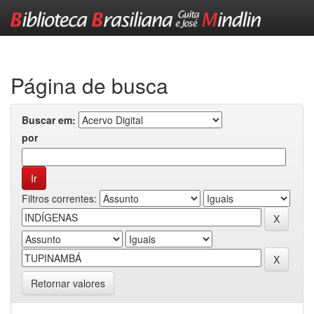
Skip
navigation
Página de busca
Buscar em:
por
Filtros correntes:
Retornar valores