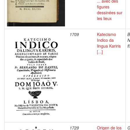
... avec des
figures
dessinées sur
les lieux
1709
Katecismo
B
Indico da
N
lingua Kariris
f
[...]
1729
Origen de los
G