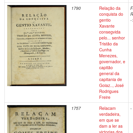
1790
Relação da
F
conquista do
R
gentio
-
Xavante
consegvida
pelo... senhor
Tristão da
Cunha
Menezes,
governador, e
capitão
general da
capitania de
Goiaz.., José
Rodrigues
Freire
1757
Relacam
-
verdadeira,
em que se
dam a ler as
victorias dos