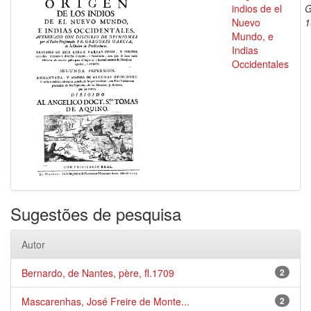
indios de el
G
Nuevo
1
Mundo, e
Indias
Occidentales
Sugestões de pesquisa
Autor
Bernardo, de Nantes, père, fl.1709
2
Mascarenhas, José Freire de Monte...
2