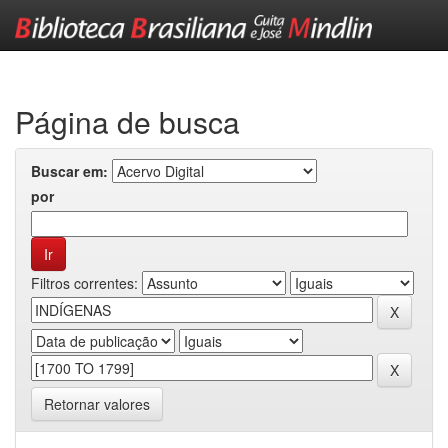
Skip
navigation
Página de busca
Buscar em:
por
Filtros correntes:
Retornar valores