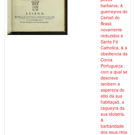
barbaros, &
guerreyros do
Certaõ do
Brasil,
novamente
reduzidos á
Santa Fé
Catholica, & á
obediencia da
Coroa
Portugueza :
com a qual se
descreve
tambem a
aspereza do
sitio da sua
habitaçaõ, a
cegueyra da
sua idolatria,
&
barbaridade
dos seus ritos