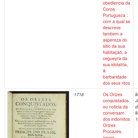
obediencia da
Coroa
Portugueza :
com a qual se
descreve
tambem a
aspereza do
sitio da sua
habitaçaõ, a
cegueyra da
sua idolatria,
&
barbaridade
dos seus ritos
1716
Os Orizes
M
conquistados,
J
ou noticia da
d
conversam
M
dos indomitos
1
Orizes
Procazes,
povos