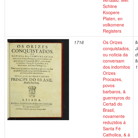
vertaald. Met
Schiine
Koopere
Platen, en
volkomene
Registers
1716
Os Orizes
M
conquistados,
J
ou noticia da
d
conversam
M
dos indomitos
1
Orizes
Procazes,
povos
barbaros, &
guerreyros do
Certaõ do
Brasil,
novamente
reduzidos á
Santa Fé
Catholica, & á