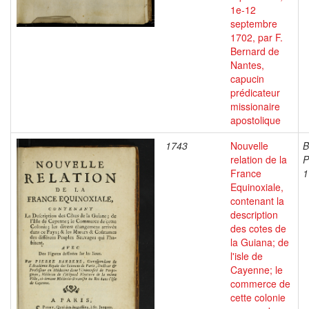
1e-12
septembre
1702, par F.
Bernard de
Nantes,
capucin
prédicateur
missionaire
apostolique
1743
Nouvelle
B
relation de la
P
France
1
Equinoxiale,
contenant la
description
des cotes de
la Guiana; de
l'isle de
Cayenne; le
commerce de
cette colonie