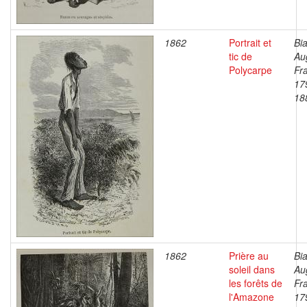
1862
Portrait et
Bia
tic de
Au
Polycarpe
Fr
17
18
1862
Prière au
Bia
soleil dans
Au
les forêts de
Fr
l'Amazone
17