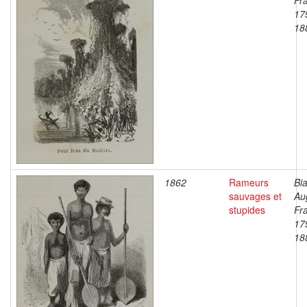
Fr
17
18
1862
Rameurs
Bia
sauvages et
Au
stupides
Fr
17
18