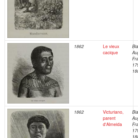
1862
Le vieux
Bia
cacique
Au
Fr
17
18
1862
Victuriano,
Bia
parent
Au
d'Almeida
Fr
17
18