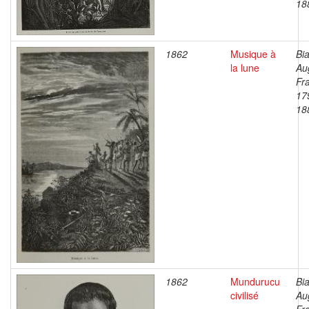
18
1862
Musique à
Bia
la lune
Au
Fr
17
18
1862
Mundurucu
Bia
civilisé
Au