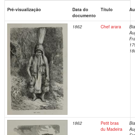
Pré-visualização
Data do
Título
Au
documento
1862
Chef arara
Bia
Au
Fr
17
18
1862
Petit bras
Bia
du Madeira
Au