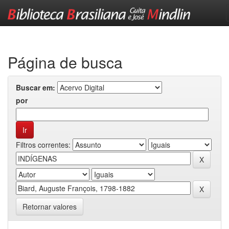
Skip
navigation
Página de busca
Buscar em:
por
Filtros correntes:
Retornar valores