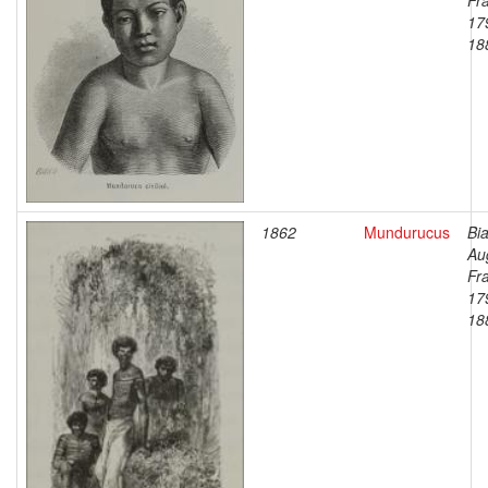
Fr
17
18
1862
Mundurucus
Bia
Au
Fr
17
18