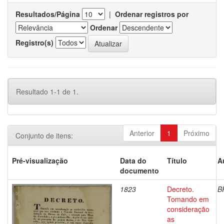
Resultados/Página
|
Ordenar registros por
Ordenar
Registro(s)
Resultado 1-1 de 1.
Anterior
1
Próximo
Conjunto de itens:
Pré-visualização
Data do
Título
A
documento
1823
Decreto.
B
Tomando em
consideração
as