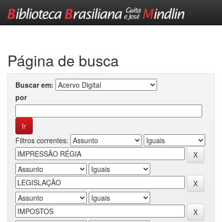
Skip
navigation
Página de busca
Buscar em:
por
Filtros correntes: