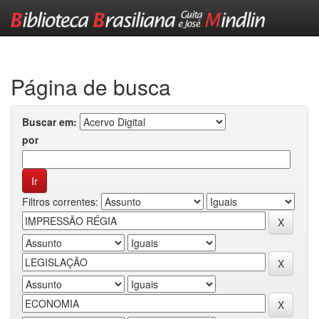
Skip
navigation
Página de busca
Buscar em:
por
Filtros correntes: