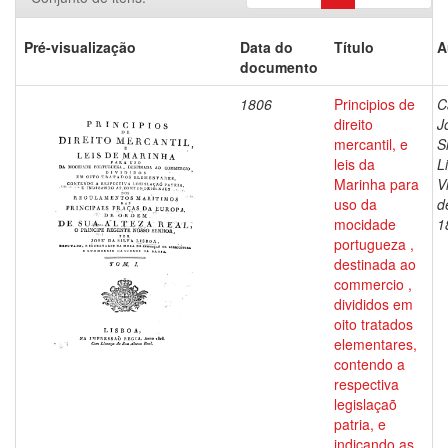
Pré-visualização
Data do
Título
A
documento
1806
Principios de
C
direito
J
mercantil, e
S
leis da
L
Marinha para
V
uso da
d
mocidade
1
portugueza ,
destinada ao
commercio ,
divididos em
oito tratados
elementares,
contendo a
respectiva
legislaçaõ
patria, e
indicando as