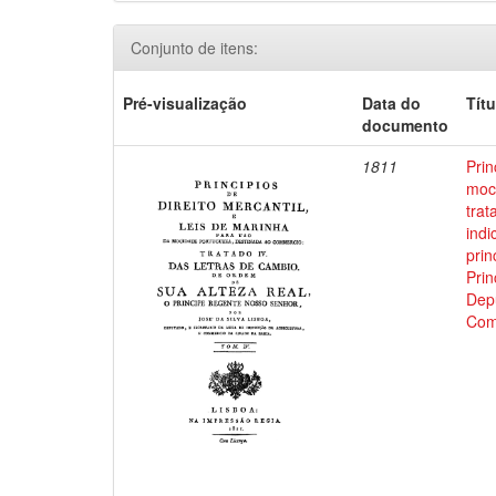
Conjunto de itens:
Pré-visualização
Data do
Títu
documento
1811
Prin
moci
trat
indi
prin
Prin
Depu
Com