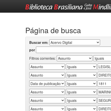
Skip
navigation
Página de busca
Buscar em:
por
Filtros correntes: