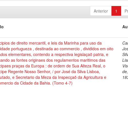
Anterior
1
P
lo
Au
cipios de direito mercantil, e leis da Marinha para uso da
Cai
dade portugueza , destinada ao commercio , divididos em oito
Jo
ados elementares, contendo a respectiva legislaçaõ patria, e
Sil
cando as fontes originaes dos regulamentos maritimos das
Lis
cipaes praças da Europa : de ordem de Sua Alteza Real, o
Vi
cipe Regente Nosso Senhor, / por José da Silva Lisboa,
de
tado, e Secretario da Meza da Inspecçaõ da Agricultura e
18
mercio da Cidade da Bahia. (Tomo 4-7)