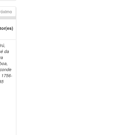
róximo
tor(es)
rú,
sé da
va
boa,
sconde
, 1756-
35