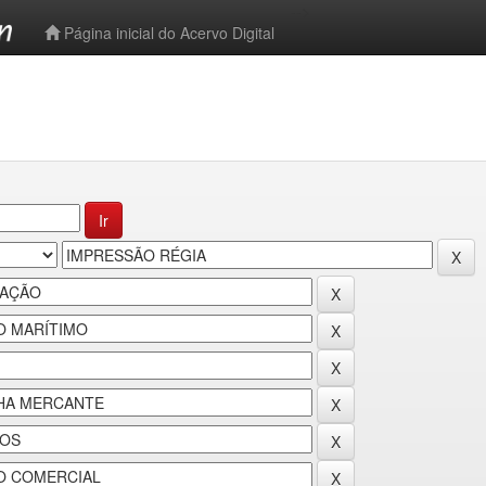
-->
Página inicial do Acervo Digital