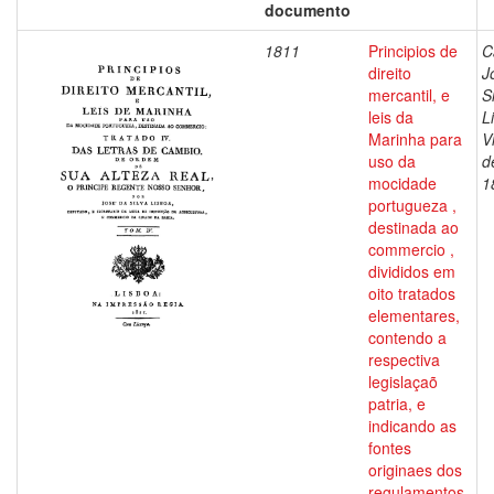
documento
1811
Principios de
C
direito
J
mercantil, e
S
leis da
L
Marinha para
V
uso da
d
mocidade
1
portugueza ,
destinada ao
commercio ,
divididos em
oito tratados
elementares,
contendo a
respectiva
legislaçaõ
patria, e
indicando as
fontes
originaes dos
regulamentos