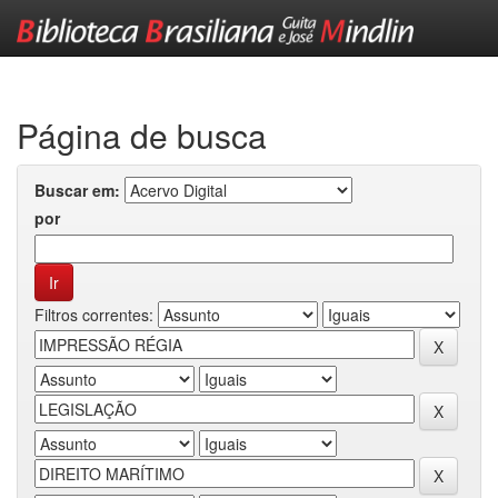
Skip
navigation
Página de busca
Buscar em:
por
Filtros correntes: