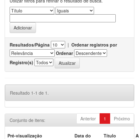
Utilizar filtros para refinar o resultado de busca.
Resultados/Página
|
Ordenar registros por
Ordenar
Registro(s)
Resultado 1-1 de 1.
Anterior
1
Próximo
Conjunto de itens:
Pré-visualização
Data do
Título
A