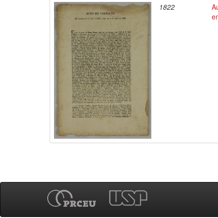
1822
A
e