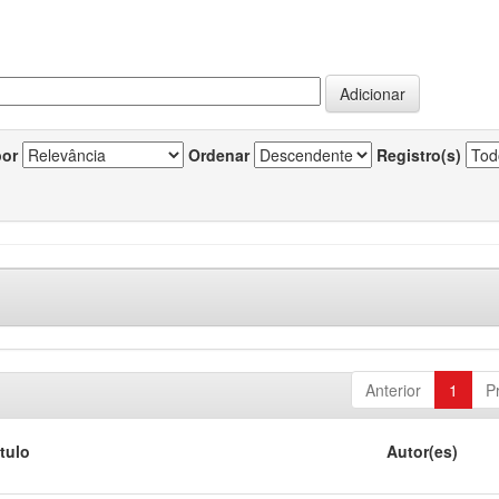
por
Ordenar
Registro(s)
Anterior
1
P
ítulo
Autor(es)