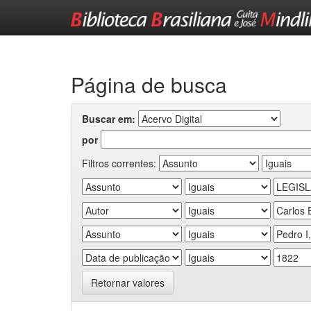
Skip
navigation
Página de busca
Buscar em:
por
Filtros correntes:
Retornar valores