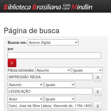
Skip
navigation
Página de busca
Buscar em:
por
Filtros correntes: