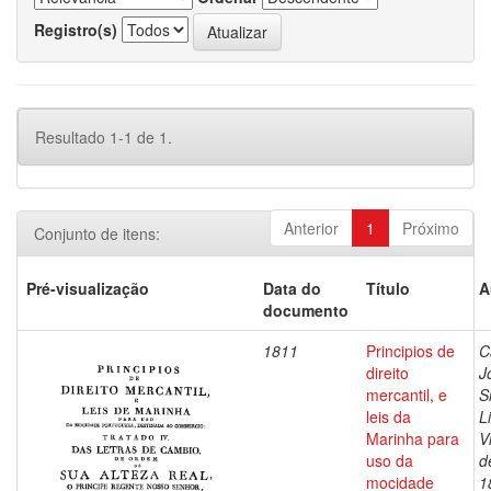
Registro(s)
Resultado 1-1 de 1.
Anterior
1
Próximo
Conjunto de itens:
Pré-visualização
Data do
Título
A
documento
1811
Principios de
C
direito
J
mercantil, e
S
leis da
L
Marinha para
V
uso da
d
mocidade
1