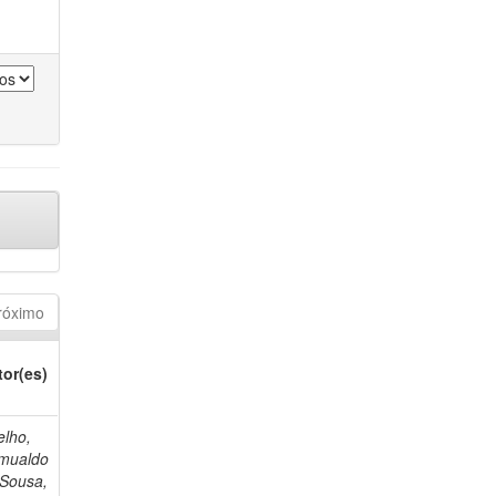
róximo
tor(es)
elho,
mualdo
 Sousa,