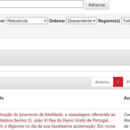
por
Ordenar
Registro(s)
Anterior
1
P
lo
Au
ficação do juramento de fidelidade, e vassalagem offerecida ao
Co
lissimo Senhor D. João VI Rey do Reino Unido de Portugal,
Ro
il, e Algarves no dia da sua faustissima acclamação. Em nome
de