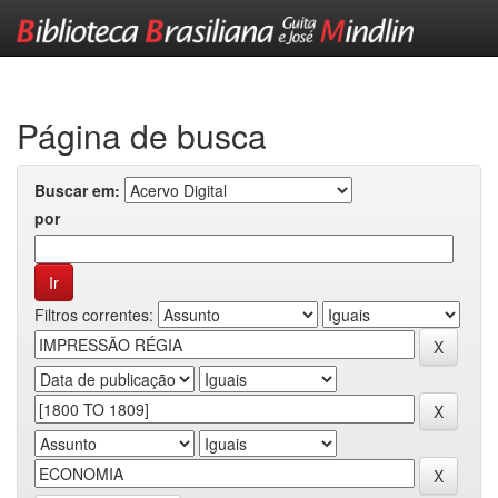
Skip
navigation
Página de busca
Buscar em:
por
Filtros correntes: