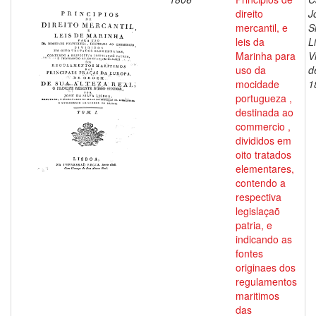
direito
J
mercantil, e
S
leis da
L
Marinha para
V
uso da
d
mocidade
1
portugueza ,
destinada ao
commercio ,
divididos em
oito tratados
elementares,
contendo a
respectiva
legislaçaõ
patria, e
indicando as
fontes
originaes dos
regulamentos
maritimos
das