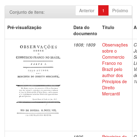
Anterior
1
Próximo
Conjunto de itens:
Pré-visualização
Data do
Título
A
documento
1808; 1809
Observações
C
sobre o
J
Commercio
S
Franco no
L
Brazil pelo
V
author dos
d
Principios de
1
Direito
Mercantil
1806
Principios de
C