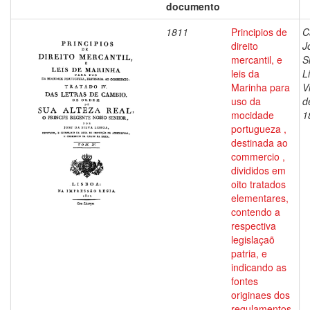
documento
1811
Principios de
C
direito
J
mercantil, e
S
leis da
L
Marinha para
V
uso da
d
mocidade
1
portugueza ,
destinada ao
commercio ,
divididos em
oito tratados
elementares,
contendo a
respectiva
legislaçaõ
patria, e
indicando as
fontes
originaes dos
regulamentos