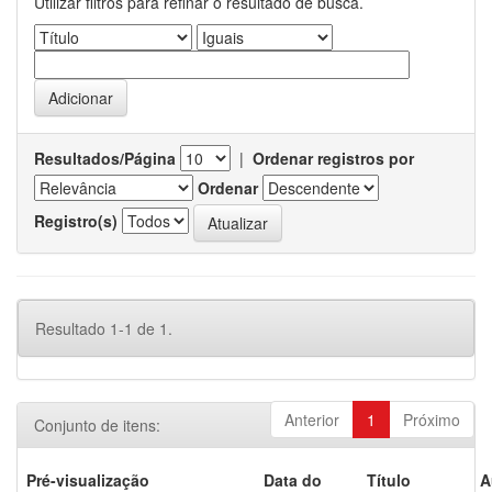
Utilizar filtros para refinar o resultado de busca.
Resultados/Página
|
Ordenar registros por
Ordenar
Registro(s)
Resultado 1-1 de 1.
Anterior
1
Próximo
Conjunto de itens:
Pré-visualização
Data do
Título
A