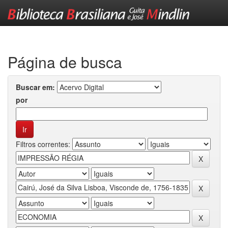
Skip
navigation
Página de busca
Buscar em:
por
Filtros correntes: