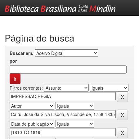
Skip
navigation
Página de busca
Buscar em:
por
Filtros correntes: