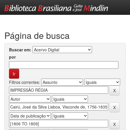
Skip
navigation
Página de busca
Buscar em:
por
Filtros correntes: