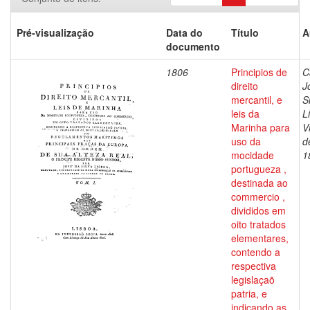
Pré-visualização
Data do
Título
A
documento
1806
Principios de
C
direito
J
mercantil, e
S
leis da
L
Marinha para
V
uso da
d
mocidade
1
portugueza ,
destinada ao
commercio ,
divididos em
oito tratados
elementares,
contendo a
respectiva
legislaçaõ
patria, e
indicando as