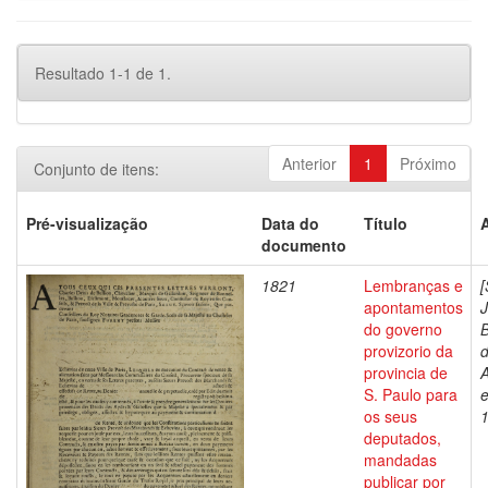
Resultado 1-1 de 1.
Anterior
1
Próximo
Conjunto de itens:
Pré-visualização
Data do
Título
documento
1821
Lembranças e
[
apontamentos
do governo
B
provizorio da
provincia de
S. Paulo para
e
os seus
deputados,
mandadas
publicar por