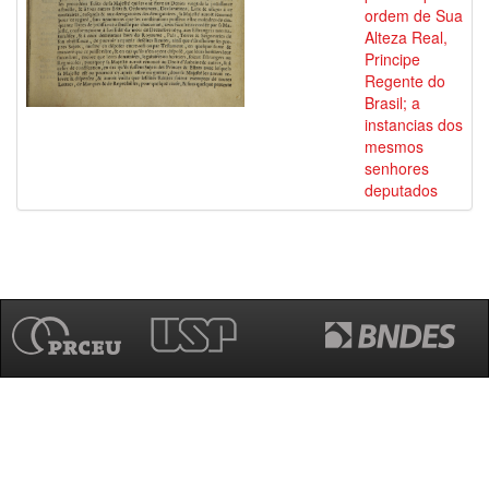
ordem de Sua
Alteza Real,
Principe
Regente do
Brasil; a
instancias dos
mesmos
senhores
deputados