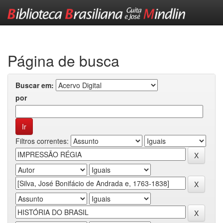
Skip
navigation
Página de busca
Buscar em:
por
Filtros correntes: