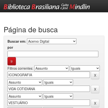
Skip
navigation
Página de busca
Buscar em:
por
Filtros correntes: