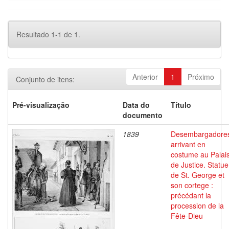
Resultado 1-1 de 1.
Anterior
1
Próximo
Conjunto de itens:
Pré-visualização
Data do
Título
documento
1839
Desembargadore
arrivant en
costume au Palai
de Justice. Statue
de St. George et
son cortege :
précédant la
procession de la
Fête-Dieu