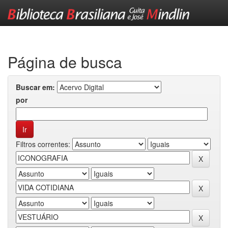
Skip
navigation
Página de busca
Buscar em:
por
Filtros correntes: