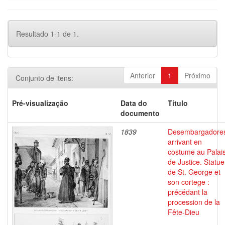
Resultado 1-1 de 1.
Anterior
1
Próximo
Conjunto de itens:
Pré-visualização
Data do
Título
documento
1839
Desembargadore
arrivant en
costume au Palai
de Justice. Statue
de St. George et
son cortege :
précédant la
procession de la
Fête-Dieu