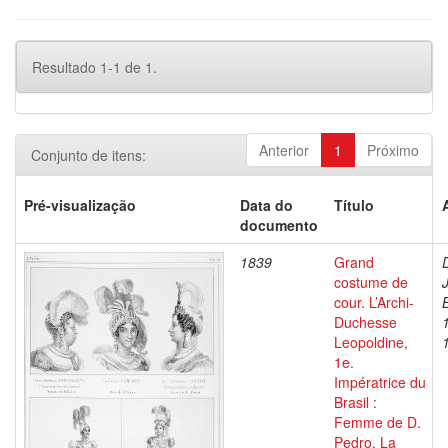
Resultado 1-1 de 1.
Anterior
1
Próximo
Conjunto de itens:
Pré-visualização
Data do
Título
documento
1839
Grand
costume de
cour. L’Archi-
Duchesse
Leopoldine,
1e.
Impératrice du
Brasil :
Femme de D.
Pedro. La