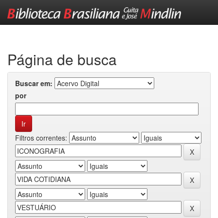
Skip
navigation
Página de busca
Buscar em:
por
Filtros correntes: