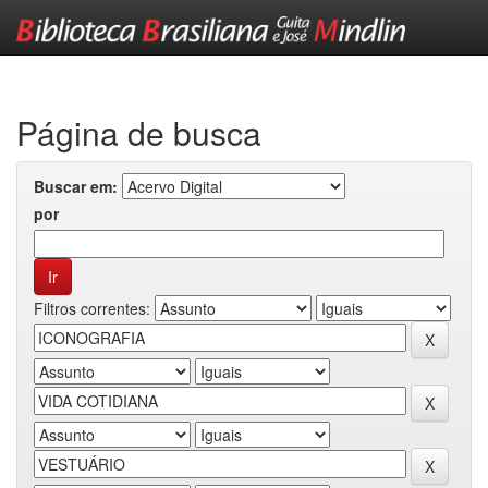
Skip
navigation
Página de busca
Buscar em:
por
Filtros correntes: