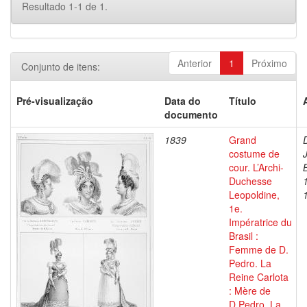
Resultado 1-1 de 1.
Anterior
1
Próximo
Conjunto de itens:
Pré-visualização
Data do
Título
documento
1839
Grand
costume de
cour. L’Archi-
Duchesse
Leopoldine,
1e.
Impératrice du
Brasil :
Femme de D.
Pedro. La
Reine Carlota
: Mère de
D.Pedro. La