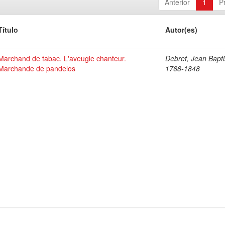
Anterior
1
P
Título
Autor(es)
Marchand de tabac. L'aveugle chanteur.
Debret, Jean Bapti
Marchande de pandelos
1768-1848