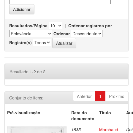
Resultados/Página
|
Ordenar registros por
Ordenar
Registro(s)
Resultado 1-2 de 2.
Anterior
1
Próximo
Conjunto de itens:
Pré-visualização
Data do
Título
Aut
documento
1835
Marchand
Deb