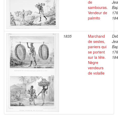
de
Je
sambouras.
Bap
Vendeur de
176
palmito
18
1835
Marchand
Deb
de sestes,
Je
paniers qui
Bap
se portent
176
sur la tête.
18
Nègre
vendeurs
de volaille