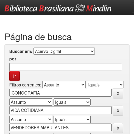
Skip
navigation
Página de busca
Buscar em:
por
Filtros correntes: