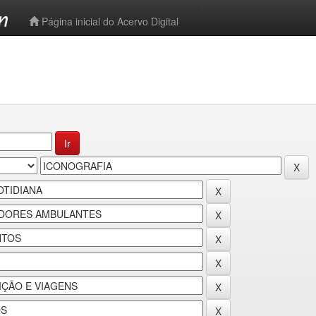
-->
Página inicial do Acervo Digital