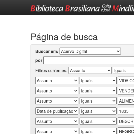
Skip
navigation
Página de busca
Buscar em:
por
Filtros correntes: