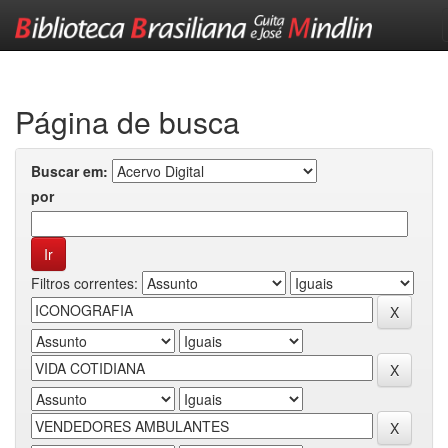
Skip
navigation
Página de busca
Buscar em:
por
Filtros correntes: