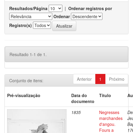
Resultados/Página
|
Ordenar registros por
Ordenar
Registro(s)
Resultado 1-1 de 1.
Anterior
1
Próximo
Conjunto de itens:
Pré-visualização
Data do
Título
Au
documento
1835
Negresses
De
marchandes
Je
d'angou.
Bap
Fours a
17