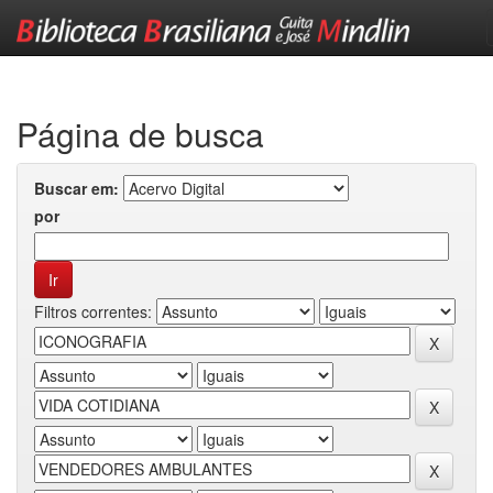
Skip
navigation
Página de busca
Buscar em:
por
Filtros correntes: