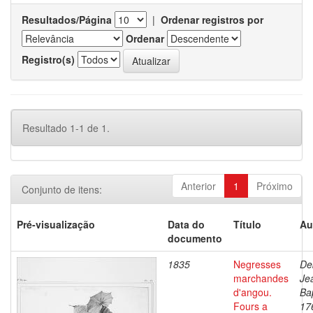
Resultados/Página
|
Ordenar registros por
Ordenar
Registro(s)
Resultado 1-1 de 1.
Anterior
1
Próximo
Conjunto de itens:
Pré-visualização
Data do
Título
Au
documento
1835
Negresses
De
marchandes
Je
d'angou.
Bap
Fours a
17