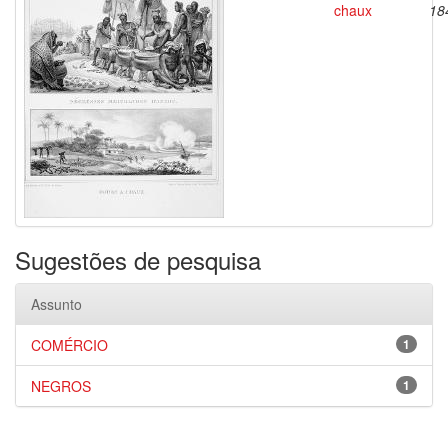
chaux
18
Sugestões de pesquisa
Assunto
COMÉRCIO
1
NEGROS
1