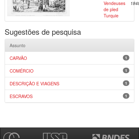
Vendeuses
184
de pled
Turquie
Sugestões de pesquisa
Assunto
CARVÃO
1
COMÉRCIO
1
DESCRIÇÃO E VIAGENS
1
ESCRAVOS
1