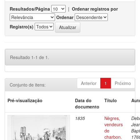
Resultados/Página
|
Ordenar registros por
Ordenar
Registro(s)
Resultado 1-1 de 1.
Anterior
1
Próximo
Conjunto de itens:
Pré-visualização
Data do
Título
Aut
documento
1835
Nègres,
Debr
vendeurs
Jea
de
Bapt
charbon.
176