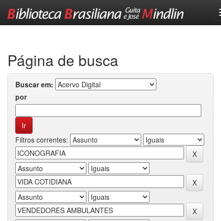
Skip
navigation
Página de busca
Buscar em:
por
Filtros correntes: